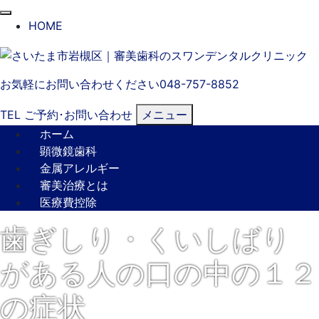
閉
HOME
じ
る
お気軽にお問い合わせください
048-757-8852
TEL
ご予約･
お問い合わせ
メニュー
ホーム
顕微鏡歯科
金属アレルギー
審美治療とは
医療費控除
歯ぎしり・くいしばり
がある人の口の中の１２
の症状