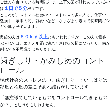
ごはんを食べている時間以外で、上下の歯が触れあっているの
１日で５分
は
程度です。
ところが、ストレス社会の中、ストレスの多い人は、仕事中、
勉強中、家事の間、就寝中など、さまざまな場面で長時間ギシ
ギシ軋ませています。
６０ｋｇ以上
奥歯の力は
ともいわれますが、この力で揺さ
ぶられては、エナメル質は壊れくさび状欠損になったり、歯が
割れても不思議ではありません。
歯ぎしり・かみしめのコント
ロール
現代社会のストレスの中、歯ぎしり・くいしばりは
頻度と程度の差こそあれ誰もがしています。
「無意識でしているものをコントロールできるもの
か？」
と思うかもしれません。