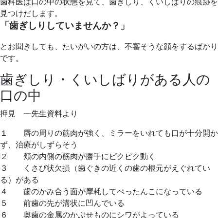
歯科医は口の中の状態を見て、歯ぎしり、くいしばりの痕跡を
見つけだします。
「歯ぎしりしていませんか？」
とお聞きしても、たいがいの方は、不審そうな顔をするばかり
です。
歯ぎしり・くいしばりがある人の
口の中
押見 一先生資料より
１ 唇の周りの筋肉が強く、ミラーをいれても口が十分開か
ず、治療がしずらそう
２ 頬の内側の筋肉が勝手にピクピク動く
３ くさび状欠損（歯ぐきの近くの歯の根元がえぐれてい
る）がある
４ 歯のかみ合う面が摩耗してぺったんこになっている
５ 前歯の先が溝状に凹んでいる
６ 奥歯の金属のかぶせものにシワがよっている