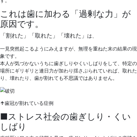
す。
ル
ク
これは歯に加わる「過剰な力」が
リ
原因です。
ニ
ッ
「割れた」「取れた」「壊れた」
は、
ク
一見突然起こるようにみえますが、無理を重ねた末の結果の現
象です。
本人が気づかないうちに歯ぎしりやくいしばりをして、特定の
場所にギリギリと連日力が加わり揺さぶられていれば、取れた
り、壊れたり、歯が割れても不思議ではありません。
↑
歯冠が割れている症例
■ストレス社会の歯ぎしり・くい
しばり