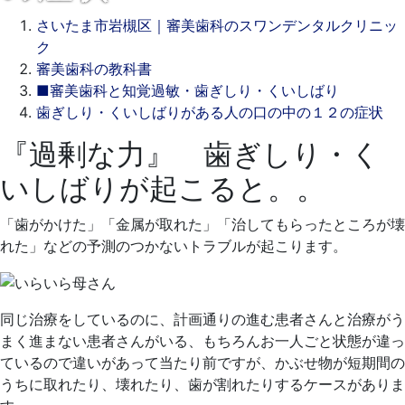
さいたま市岩槻区｜審美歯科のスワンデンタルクリニッ
ク
審美歯科の教科書
■審美歯科と知覚過敏・歯ぎしり・くいしばり
歯ぎしり・くいしばりがある人の口の中の１２の症状
『過剰な力』 歯ぎしり・く
2021
年
いしばりが起こると。。
9
月
「歯がかけた」「金属が取れた」「治してもらったところが壊
16
れた」などの予測のつかないトラブルが起こります。
日
2021
ス
年
ワ
同じ治療をしているのに、計画通りの進む患者さんと治療がう
9
ン
まく進まない患者さんがいる、もちろんお一人ごと状態が違っ
月
デ
ているので違いがあって当たり前ですが、かぶせ物が短期間の
16
ン
うちに取れたり、壊れたり、歯が割れたりするケースがありま
日
タ