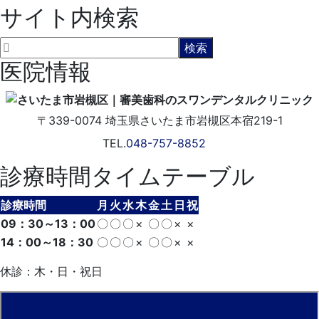
サイト内検索
医院情報
〒339-0074
埼玉県さいたま市岩槻区本宿219-1
TEL.
048-757-8852
診療時間タイムテーブル
診療時間
月
火
水
木
金
土
日
祝
09：30～13：00
〇
〇
〇
×
〇
〇
×
×
14：00～18：30
〇
〇
〇
×
〇
〇
×
×
休診：木・日・祝日