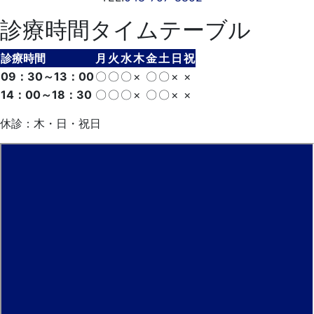
診療時間タイムテーブル
診療時間
月
火
水
木
金
土
日
祝
09：30～13：00
〇
〇
〇
×
〇
〇
×
×
14：00～18：30
〇
〇
〇
×
〇
〇
×
×
休診：木・日・祝日