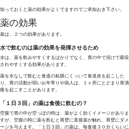
ル
ク
知っておくと薬の効果がよくでますのでご承知おき下さい。
リ
薬の効果
ニ
ッ
薬は、２つの効果があります。
ク
水で飲むのは薬の効果を発揮させるため
水は、薬を飲みやすくするばかりでなく、胃の中で溶けて吸収
されやすくする効果があります。
薬を水なしで飲むと食道の粘膜にくっいて食道炎を起こした
り、胃の活動が弱いお年寄りや病人は、１ヶ所にとどまり胃潰
瘍を起こすことがあります。
「１日３回」の薬は食後に飲むの？
空腹で胃の中が空っぽの時は、薬がよく効くイメージがありま
すが、空腹の時に薬を飲むと胃壁に直接薬が触れ、胃壁にダメ
ージを与えます。「１日３回」の薬は、毎食後３０分くらいに