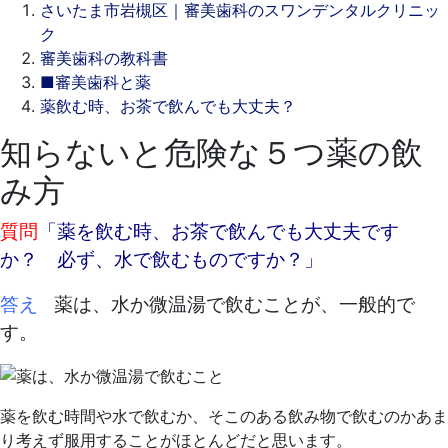
さいたま市岩槻区｜審美歯科のスワンデンタルクリニッ
ク
審美歯科の教科書
■審美歯科と薬
薬飲む時、お茶で飲んでも大丈夫？
知らないと危険な５つ薬の飲
2021
み方
年
9
質問
「薬を飲む時、お茶で飲んでも大丈夫です
月
か？ 必ず、水で飲むものですか？」
16
日
答え
薬は、水か微温湯で飲むことが、一般的で
2021
ス
す。
年
ワ
9
ン
月
デ
16
ン
薬を飲む時間や水で飲むか、そこのある飲み物で飲むのかあま
日
タ
り考えず服用することがほとんどだと思います。