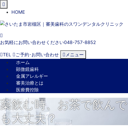
閉
じ
HOME
る
お気軽にお問い合わせください
048-757-8852
TEL
ご予約･
お問い合わせ
メニュー
ホーム
顕微鏡歯科
金属アレルギー
審美治療とは
医療費控除
薬飲む時、お茶で飲んで
も大丈夫？