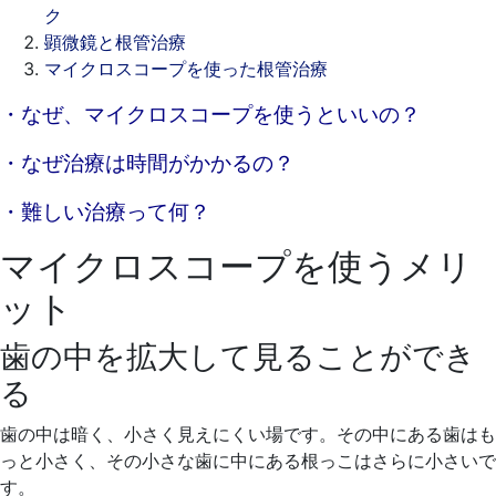
ク
顕微鏡と根管治療
マイクロスコープを使った根管治療
2021
・なぜ、マイクロスコープを使うといいの？
年
・なぜ治療は時間がかかるの？
9
月
・難しい治療って何？
14
日
マイクロスコープを使うメリ
2021
ス
年
ワ
ット
9
ン
歯の中を拡大して見ることができ
月
デ
14
ン
る
日
タ
ル
歯の中は暗く、小さく見えにくい場です。その中にある歯はも
ク
っと小さく、その小さな歯に中にある根っこはさらに小さいで
リ
す。