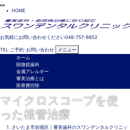
閉
HOME
じ
る
お気軽にお問い合わせください
048-757-8852
TEL
ご予約･
お問い合わせ
メニュー
ホーム
顕微鏡歯科
金属アレルギー
審美治療とは
医療費控除
マイクロスコープを使
った根管治療
さいたま市岩槻区｜審美歯科のスワンデンタルクリニッ