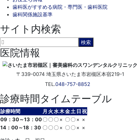
歯科医がすすめる病院・専門医・歯科医院
歯科関係施設基準
サイト内検索
医院情報
〒339-0074
埼玉県さいたま市岩槻区本宿219-1
TEL.
048-757-8852
診療時間タイムテーブル
診療時間
月
火
水
木
金
土
日
祝
09：30～13：00
〇
〇
〇
×
〇
〇
×
×
14：00～18：30
〇
〇
〇
×
〇
〇
×
×