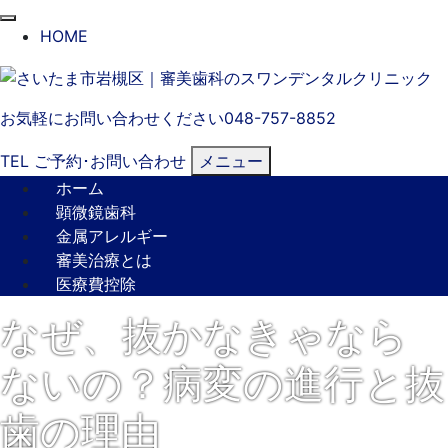
閉
HOME
じ
る
お気軽にお問い合わせください
048-757-8852
TEL
ご予約･
お問い合わせ
メニュー
ホーム
顕微鏡歯科
金属アレルギー
審美治療とは
医療費控除
なぜ、抜かなきゃなら
ないの？病変の進行と抜
歯の理由