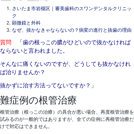
さいたま市岩槻区｜審美歯科のスワンデンタルクリニッ
ク
顕微鏡と外科
なぜ、抜かなきゃならないの？病変の進行と抜歯の理由
2021
質問
「歯の根っこの膿がひどいので抜かなければ
年
ならないと言われました。
9
月
そんなに痛くないのですが、どうしても抜かなけれ
14
ば治りませんか？
日
2021
ス
抜かずに治す方法ってないですか？」
年
ワ
難症例の根管治療
9
ン
月
デ
根管治療（根っこの治療）の具合が悪い場合、再度根管治療を
14
ン
試みるのが一般的ではありますが、全ての症例に再根管治療だ
日
タ
けで対応はできません。
ル