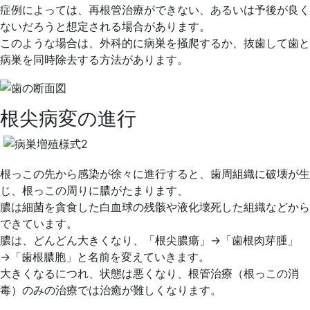
ク
症例によっては、再根管治療ができない、あるいは予後が良く
リ
ないだろうと想定される場合があります。
ニ
このような場合は、外科的に病巣を掻爬するか、抜歯して歯と
ッ
病巣を同時除去する方法があります。
ク
根尖病変の進行
根っこの先から感染が徐々に進行すると、歯周組織に破壊が生
じ、根っこの周りに膿がたまります、
膿は細菌を貪食した白血球の残骸や液化壊死した組織などから
できています。
膿は、どんどん大きくなり、「根尖膿瘍」→「歯根肉芽腫」
→「歯根膿胞」と名前を変えていきます。
大きくなるにつれ、状態は悪くなり、根管治療（根っこの消
毒）のみの治療では治癒が難しくなります。