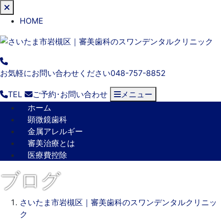
閉
じ
HOME
る
お気軽にお問い合わせください
048-757-8852
TEL
ご予約･
お問い合わせ
メニュー
ホーム
顕微鏡歯科
金属アレルギー
審美治療とは
医療費控除
ブログ
さいたま市岩槻区｜審美歯科のスワンデンタルクリニッ
ク