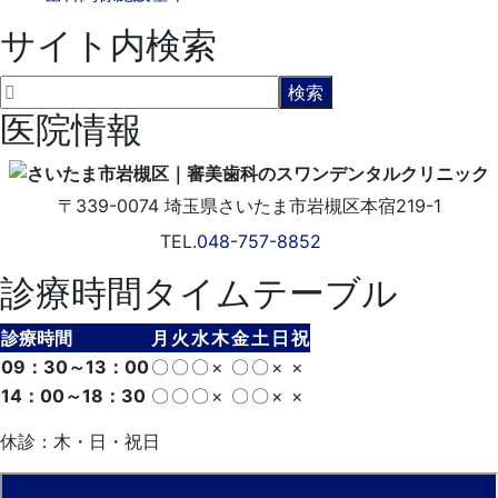
サイト内検索
医院情報
〒339-0074
埼玉県さいたま市岩槻区本宿219-1
TEL.
048-757-8852
診療時間タイムテーブル
診療時間
月
火
水
木
金
土
日
祝
09：30～13：00
〇
〇
〇
×
〇
〇
×
×
14：00～18：30
〇
〇
〇
×
〇
〇
×
×
休診：木・日・祝日