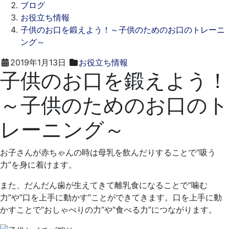
ブログ
お役立ち情報
子供のお口を鍛えよう！～子供のためのお口のトレーニ
ング～
2021
ス
2019年1月13日
お役立ち情報
子供のお口を鍛えよう！
年
ワ
9
ン
～子供のためのお口のト
月
デ
17
ン
レーニング～
日
タ
ル
ク
お子さんが赤ちゃんの時は母乳を飲んだりすることで“吸う
リ
力”を身に着けます。
ニ
ッ
また、だんだん歯が生えてきて離乳食になることで”噛む
ク
力”や”口を上手に動かす”ことができてきます。口を上手に動
かすことで“おしゃべりの力”や“食べる力”につながります。