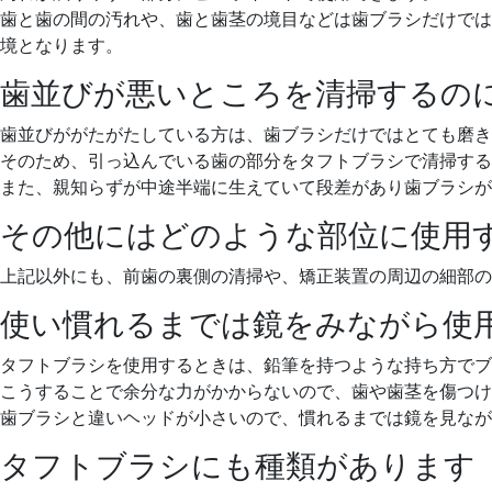
歯と歯の間の汚れや、歯と歯茎の境目などは歯ブラシだけでは
境となります。
歯並びが悪いところを清掃するの
歯並びががたがたしている方は、歯ブラシだけではとても磨き
そのため、引っ込んでいる歯の部分をタフトブラシで清掃する
また、親知らずが中途半端に生えていて段差があり歯ブラシが
その他にはどのような部位に使用
上記以外にも、前歯の裏側の清掃や、矯正装置の周辺の細部の
使い慣れるまでは鏡をみながら使
タフトブラシを使用するときは、鉛筆を持つような持ち方でブ
こうすることで余分な力がかからないので、歯や歯茎を傷つけ
歯ブラシと違いヘッドが小さいので、慣れるまでは鏡を見なが
タフトブラシにも種類があります