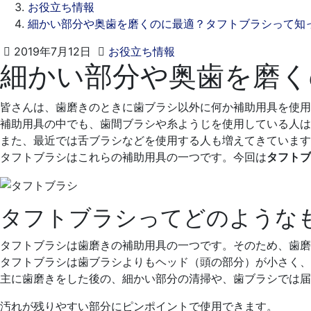
お役立ち情報
細かい部分や奥歯を磨くのに最適？タフトブラシって知
2021
ス
2019年7月12日
お役立ち情報
細かい部分や奥歯を磨く
年
ワ
9
ン
月
デ
皆さんは、歯磨きのときに歯ブラシ以外に何か補助用具を使用
17
ン
補助用具の中でも、歯間ブラシや糸ようじを使用している人は
日
タ
また、最近では舌ブラシなどを使用する人も増えてきています
ル
タフトブラシはこれらの補助用具の一つです。今回は
タフトブ
ク
リ
ニ
タフトブラシってどのような
ッ
ク
タフトブラシは歯磨きの補助用具の一つです。そのため、歯
タフトブラシは歯ブラシよりもヘッド（頭の部分）が小さく、
主に歯磨きをした後の、細かい部分の清掃や、歯ブラシでは届
汚れが残りやすい部分にピンポイントで使用できます。