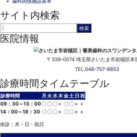
歯科関係施設基準
サイト内検索
医院情報
〒339-0074
埼玉県さいたま市岩槻区本宿2
TEL.
048-757-8852
診療時間タイムテーブル
診療時間
月
火
水
木
金
土
日
祝
09：30～13：00
〇
〇
〇
×
〇
〇
×
×
14：00～18：30
〇
〇
〇
×
〇
〇
×
×
休診：木・日・祝日