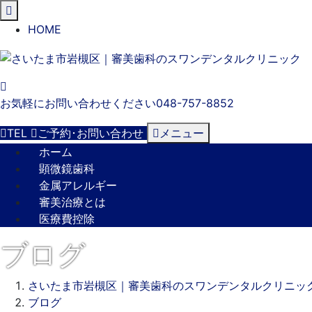
閉
じ
HOME
る
お気軽にお問い合わせください
048-757-8852
TEL
ご予約･
お問い合わせ
メニュー
ホーム
顕微鏡歯科
金属アレルギー
審美治療とは
医療費控除
ブログ
さいたま市岩槻区｜審美歯科のスワンデンタルクリニッ
ブログ