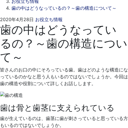
お役立ち情報
歯の中はどうなっているの？～歯の構造について～
2021
ス
2020年4月28日
お役立ち情報
歯の中はどうなってい
年
ワ
9
ン
るの？～歯の構造につい
月
デ
17
ン
て～
日
タ
ル
ク
皆さんのお口の中にそろっている歯。歯はどのような構造にな
リ
っているのかなと思う人もいるのではないでしょうか。今回は
ニ
歯の構造や役割について詳しくお話しします。
ッ
ク
歯は骨と歯茎に支えられている
歯が生えているのは、歯茎に歯が刺さっていると思っている方
もいるのではないでしょうか。