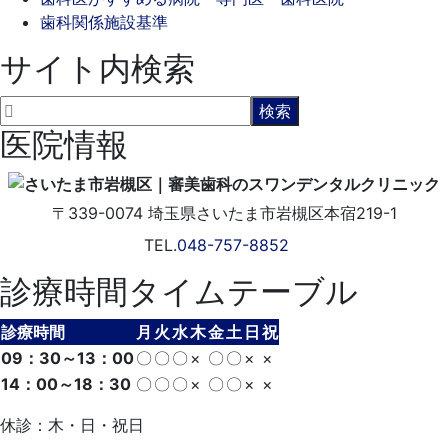
歯科関係施設基準
サイト内検索
医院情報
〒339-0074
埼玉県さいたま市岩槻区本宿219-1
TEL.
048-757-8852
診療時間タイムテーブル
診療時間
月
火
水
木
金
土
日
祝
09：30～13：00
〇
〇
〇
×
〇
〇
×
×
14：00～18：30
〇
〇
〇
×
〇
〇
×
×
休診：木・日・祝日