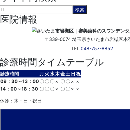
医院情報
〒339-0074
埼玉県さいたま市岩槻区本宿2
TEL.
048-757-8852
診療時間タイムテーブル
診療時間
月
火
水
木
金
土
日
祝
09：30～13：00
〇
〇
〇
×
〇
〇
×
×
14：00～18：30
〇
〇
〇
×
〇
〇
×
×
休診：木・日・祝日