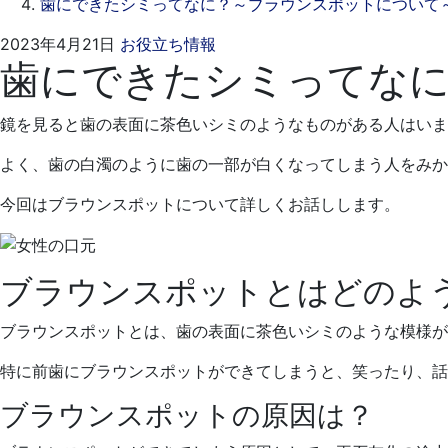
歯にできたシミってなに？～ブラウンスポットについて
2023
ス
2023年4月21日
お役立ち情報
歯にできたシミってな
年
ワ
3
ン
月
デ
鏡を見ると歯の表面に茶色いシミのようなものがある人はいま
27
ン
日
タ
よく、歯の白濁のように歯の一部が白くなってしまう人をみか
ル
今回はブラウンスポットについて詳しくお話しします。
ク
リ
ニ
ブラウンスポットとはどのよ
ッ
ク
ブラウンスポットとは、歯の表面に茶色いシミのような模様が
特に前歯にブラウンスポットができてしまうと、笑ったり、話
ブラウンスポットの原因は？