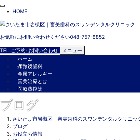
閉
HOME
じ
る
お気軽にお問い合わせください
048-757-8852
TEL
ご予約･
お問い合わせ
メニュー
ホーム
顕微鏡歯科
金属アレルギー
審美治療とは
医療費控除
ブログ
さいたま市岩槻区｜審美歯科のスワンデンタルクリニッ
ブログ
お役立ち情報