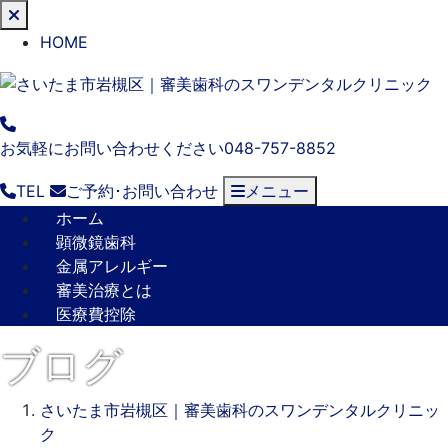
閉
じ
HOME
る
お気軽にお問い合わせください
048-757-8852
TEL
ご予約･
お問い合わせ
メニュー
ホーム
顕微鏡歯科
金属アレルギー
審美治療とは
医療費控除
ブログ
さいたま市岩槻区｜審美歯科のスワンデンタルクリニッ
ク