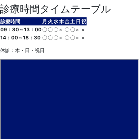
診療時間タイムテーブル
診療時間
月
火
水
木
金
土
日
祝
09：30～13：00
〇
〇
〇
×
〇
〇
×
×
14：00～18：30
〇
〇
〇
×
〇
〇
×
×
休診：木・日・祝日