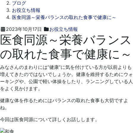
ブログ
お役立ち情報
医食同源～栄養バランスの取れた食事で健康に～
2023
ス
2023年10月17日
お役立ち情報
医食同源～栄養バランス
年
ワ
9
ン
の取れた食事で健康に～
月
デ
29
ン
日
タ
みなさんのまわりには”健康”に気を付けている方が以前よりも
ル
増えてきたのではないでしょうか。健康を維持するためにウォ
ク
ーキングや、公園で軽い体操をしたり、ランニングしている人
リ
をよく見かけます。
ニ
ッ
健康な体を作るためにはバランスの取れた食事も大切ですよ
ク
ね。
今回は医食同源について詳しくお話しします。