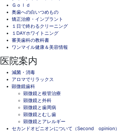
Ｇｏｌｄ
奥歯への白いつめもの
矯正治療・インプラント
１日で終わるクリーニング
１DAYホワイトニング
審美歯科の教科書
ワンマイル健康＆美容情報
医院案内
減菌・消毒
アロマでリラックス
顕微鏡歯科
顕微鏡と根管治療
顕微鏡と外科
顕微鏡と歯周病
顕微鏡とむし歯
顕微鏡とアレルギー
セカンドオピニオンについて（Second opinion）