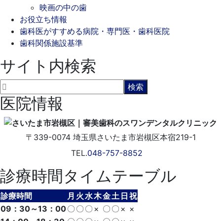
映画の中の歯
お役立ち情報
歯科医がすすめる病院・専門医・歯科医院
歯科関係施設基準
サイト内検索
医院情報
〒339-0074
埼玉県さいたま市岩槻区本宿219-1
TEL.
048-757-8852
診療時間タイムテーブル
診療時間
月
火
水
木
金
土
日
祝
09：30～13：00
〇
〇
〇
×
〇
〇
×
×