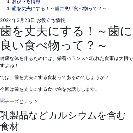
お役立ち情報
歯を丈夫にする！～歯に良い食べ物って？～
2024
ス
2024年2月23日
お役立ち情報
歯を丈夫にする！～歯に
年
ワ
1
ン
良い食べ物って？～
月
デ
24
ン
日
タ
健康な体を作るためには、栄養バランスの取れた食事は大切で
ル
すよね！
ク
リ
では、歯を丈夫にする食材ってあるのでしょうか？
ニ
今回は歯を丈夫にする食べ物をお話しします。
ッ
ク
乳製品などカルシウムを含む
食材