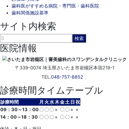
歯科医がすすめる病院・専門医・歯科医院
歯科関係施設基準
サイト内検索
医院情報
〒339-0074
埼玉県さいたま市岩槻区本宿219-1
TEL.
048-757-8852
診療時間タイムテーブル
診療時間
月
火
水
木
金
土
日
祝
09：30～13：00
〇
〇
〇
×
〇
〇
×
×
14：00～18：30
〇
〇
〇
×
〇
〇
×
×
休診：木・日・祝日