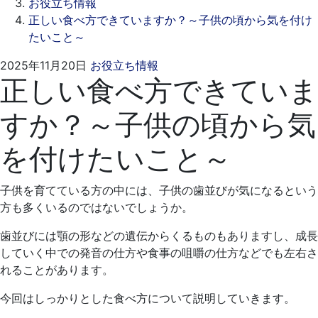
お役立ち情報
正しい食べ方できていますか？～子供の頃から気を付け
たいこと～
2025
ス
2025年11月20日
お役立ち情報
正しい食べ方できていま
年
ワ
10
ン
すか？～子供の頃から気
月
デ
29
ン
を付けたいこと～
日
タ
ル
ク
子供を育てている方の中には、子供の歯並びが気になるという
リ
方も多くいるのではないでしょうか。
ニ
ッ
歯並びには顎の形などの遺伝からくるものもありますし、成長
ク
していく中での発音の仕方や食事の咀嚼の仕方などでも左右さ
れることがあります。
今回はしっかりとした食べ方について説明していきます。