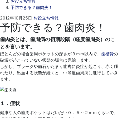
お役立ち情報
予防できる？歯肉炎！
2021
ス
2012年10月25日
お役立ち情報
予防できる？歯肉炎！
年
ワ
9
ン
月
デ
歯肉炎とは、歯周病の初期段階（軽度歯周炎）のこ
17
ン
とを言います。
日
タ
ほとんどの場合歯周ポケットの深さが３ｍｍ以内で、
歯槽骨
の
ル
破壊が起こっていない状態の場合は完治します。
ク
しかし、プラークや歯石がたまり歯肉に炎症が起こり、赤く腫
リ
れたり、出血する状態が続くと、中等度歯周病に進行していき
ニ
ます。
ッ
ク
１．症状
健康な人の歯周ポケットはだいたい０．５～２ｍｍくらいで、