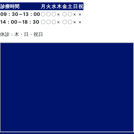
診療時間
月
火
水
木
金
土
日
祝
09：30～13：00
〇
〇
〇
×
〇
〇
×
×
14：00～18：30
〇
〇
〇
×
〇
〇
×
×
休診：木・日・祝日