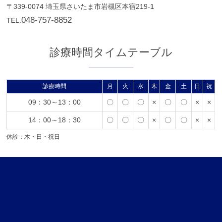
〒339-0074
埼玉県さいたま市岩槻区本宿219-1
048-757-8852
TEL.
診療時間タイムテーブル
診療時間
月
火
水
木
金
土
日
祝
09：30～13：00
〇
〇
〇
×
〇
〇
×
×
14：00～18：30
〇
〇
〇
×
〇
〇
×
×
休診：木・日・祝日