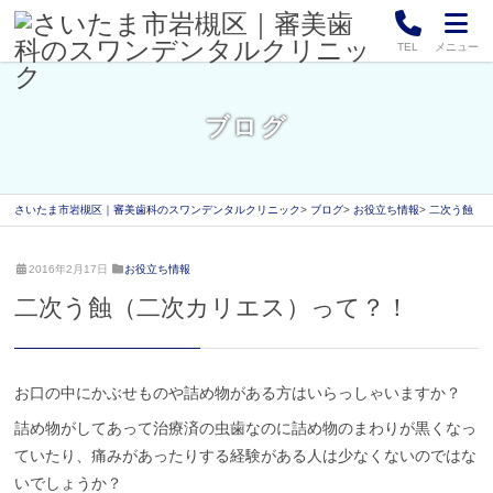
TEL
メニュー
ブログ
さいたま市岩槻区｜審美歯科のスワンデンタルクリニック
ブログ
お役立ち情報
二次う蝕（
2
ス
2016年2月17日
お役立ち情報
0
ワ
二次う蝕（二次カリエス）って？！
2
ン
1
デ
年
ン
9
タ
月
ル
お口の中にかぶせものや詰め物がある方はいらっしゃいますか？
1
ク
詰め物がしてあって治療済の虫歯なのに詰め物のまわりが黒くなっ
7
リ
日
ニ
ていたり、痛みがあったりする経験がある人は少なくないのではな
ッ
いでしょうか？
ク