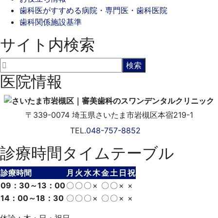
歯科医がすすめる病院・専門医・歯科医院
歯科関係施設基準
サイト内検索
医院情報
〒339-0074
埼玉県さいたま市岩槻区本宿219-1
TEL.
048-757-8852
診療時間タイムテーブル
診療時間
月
火
水
木
金
土
日
祝
09：30～13：00
〇
〇
〇
×
〇
〇
×
×
14：00～18：30
〇
〇
〇
×
〇
〇
×
×
休診：木・日・祝日