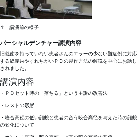
↑ 講演前の様子
パーシャルデンチャー講演内容
旧義歯を持っていない患者さんのエラーの少ない難症例に対応
する総義歯やすれちがいＰＤの製作方法の解説を中心にお話し
されました。
講演内容
・ＰＤセット時の「落ちる」という主訴の改善法
・レストの形態
・咬合高径の低い顔貌と患者の合う咬合高径を与えた時の顔貌
の変化について
・カンぺル平面、咬合平面、上下の咬合高径の関係