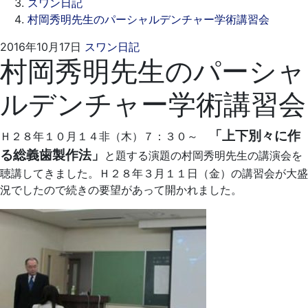
スワン日記
村岡秀明先生のパーシャルデンチャー学術講習会
2021
ス
2016年10月17日
スワン日記
村岡秀明先生のパーシャ
年
ワ
9
ン
ルデンチャー学術講習会
月
デ
17
ン
日
タ
「上下別々に作
Ｈ２８年１０月１４非（木）７：３０～
ル
る総義歯製作法」
と題する演題の村岡秀明先生の講演会を
ク
聴講してきました。Ｈ２８年３月１１日（金）の講習会が大盛
リ
況でしたので続きの要望があって開かれました。
ニ
ッ
ク