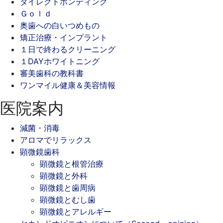
ダイレクトボンディング
Ｇｏｌｄ
奥歯への白いつめもの
矯正治療・インプラント
１日で終わるクリーニング
１DAYホワイトニング
審美歯科の教科書
ワンマイル健康＆美容情報
医院案内
減菌・消毒
アロマでリラックス
顕微鏡歯科
顕微鏡と根管治療
顕微鏡と外科
顕微鏡と歯周病
顕微鏡とむし歯
顕微鏡とアレルギー