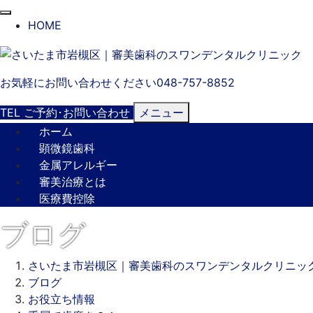
閉
HOME
じ
る
お気軽にお問い合わせください
048-757-8852
TEL
ご予約･
お問い合わせ
メニュー
ホーム
顕微鏡歯科
金属アレルギー
審美治療とは
医療費控除
ブログ
さいたま市岩槻区｜審美歯科のスワンデンタルクリニッ
ブログ
お役立ち情報