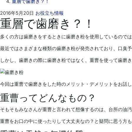
重層で歯磨き？！
2021
ス
2016年5月20日
お役立ち情報
重層で歯磨き？！
年
ワ
9
ン
月
デ
多くの方は歯磨きをするときに歯磨き粉を使用しているのでは
17
ン
日
タ
最近ではさまざまな種類の歯磨き粉が発売されており、口臭予
ル
しかし、歯磨きの際に歯磨き粉ではなく、重曹を使って歯磨き
ク
リ
ニ
ッ
今回は重曹で歯磨きをした時のメリット・デメリットをお話し
ク
重曹ってどんなもの？
そもそもみなさんが重曹と言われて想像するのは、台所の油汚
重曹をお口の中に使ったりして大丈夫なの？と疑問に思う方も