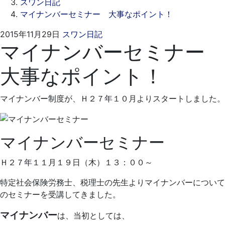
スワン日記
マイナンバーセミナー 大事なポイント！
2021
ス
2015年11月29日
スワン日記
マイナンバーセミナー
年
ワ
9
ン
大事なポイント！
月
デ
17
ン
日
タ
マイナンバー制度が、Ｈ２７年１０月よりスタートしました。
ル
ク
リ
マイナンバーセミナー
ニ
ッ
Ｈ２７年１１月１９日（木）１３：００～
ク
特定社会保険労務士、税理士の先生よりマイナンバーについて
のセミナーを受講してきました。
マイナンバー
は、当初としては、