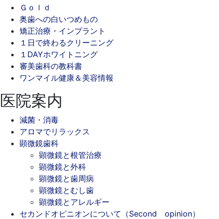
Ｇｏｌｄ
奥歯への白いつめもの
矯正治療・インプラント
１日で終わるクリーニング
１DAYホワイトニング
審美歯科の教科書
ワンマイル健康＆美容情報
医院案内
減菌・消毒
アロマでリラックス
顕微鏡歯科
顕微鏡と根管治療
顕微鏡と外科
顕微鏡と歯周病
顕微鏡とむし歯
顕微鏡とアレルギー
セカンドオピニオンについて（Second opinion）