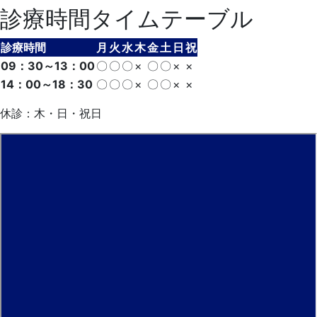
診療時間タイムテーブル
診療時間
月
火
水
木
金
土
日
祝
09：30～13：00
〇
〇
〇
×
〇
〇
×
×
14：00～18：30
〇
〇
〇
×
〇
〇
×
×
休診：木・日・祝日